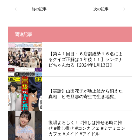
関連記事
【第４１回目：６店舗総勢１６名によ
るクイズ正解は１年後！！】ランクナ
ビちゃんねる【2024年1月13日】
【実話】山田花子が地上波から消えた
真相…ヒモ旦那の寄生で生き地獄。
復唱よろしく！ #推しは推せる時に推
せ #推し推せ #コンカフェ #ミナミコン
カフェ #メイド #アイドル