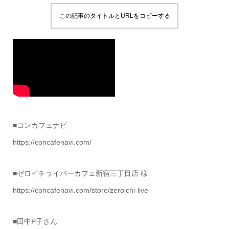
この記事のタイトルとURLをコピーする
■コンカフェナビ
https://concafenavi.com/
■ゼロイチライバーカフェ新宿三丁目店 様
https://concafenavi.com/store/zeroichi-live
■田中P子さん