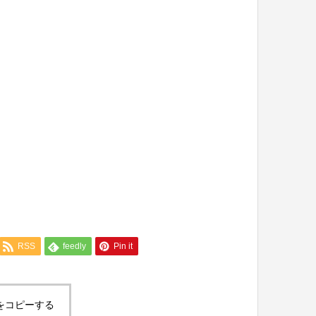
RSS
feedly
Pin it
をコピーする