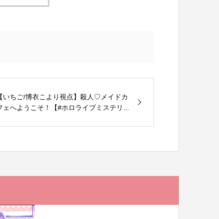
【いちご/博衣こより視点】殺人♡メイドカ
フェへようこそ！【#ホロライブミステリ...