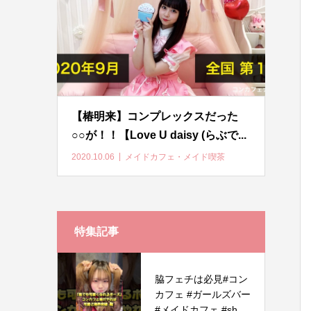
【椿明来】コンプレックスだった
○○が！！【Love U daisy (らぶで...
2020.10.06
メイドカフェ・メイド喫茶
特集記事
脇フェチは必見#コン
カフェ #ガールズバー
#メイドカフェ #sh...