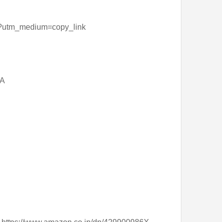
tm_medium=copy_link
SA