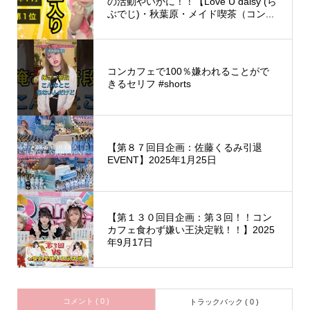
の活動やいかに！！【Love U daisy (ら
ぶでじ)・秋葉原・メイド喫茶（コン...
コンカフェで100％嫌われることがで
きるセリフ #shorts
【第８７回目企画：佐藤くるみ引退
EVENT】2025年1月25日
【第１３０回目企画：第３回！！コン
カフェ食わず嫌い王決定戦！！】2025
年9月17日
コメント ( 0 )
トラックバック ( 0 )