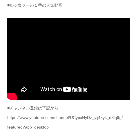
■ルシ負ァーの１番の人気動画
■チャンネル登録は下記から
https://www.youtube.com/channel/UCypxHyDz_yij45yk_d3lq9g/
featured?app=desktop